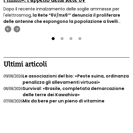
Dopo il recente innalzamento delle soglie ammesse per
l'elettrosmog,
la Rete “6V/mx6’” denuncia il proliferare
delle antenne che espongono la popolazione a livelli
sempre più alti di inquinamento elettromagnetico e
‹
›
chiede il ripristino di limiti di legge più bassi.
1
2
3
4
Ultimi articoli
Le associazioni del bio: «Peste suina, ordinanza
09/08/2026
penalizza gli allevamenti virtuosi»
Survival: «Brasile, completata demarcazione
08/08/2026
delle terre dei Kawahiva»
Mix da bere per un pieno di vitamine
07/08/2026