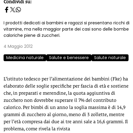
homepage h2
Condividi su:
I prodotti dedicati ai bambini e ragazzi si presentano ricchi di
vitamine, ma nella maggior parte dei casi sono delle bombe
caloriche piene di zuccheri.
4 Maggio 2012
Medicina naturale
Salute e benessere
Salute naturale
L’istituto tedesco per l’alimentazione dei bambini (Fke) ha
elaborato delle soglie specifiche per fascia di età e sostiene
che, in preparati e merendine, la quota aggiuntiva di
zucchero non dovrebbe superare il 7% del contributo
calorico. Per bimbi di un anno la soglia massima è di 14,9
grammi di zucchero al giorno, meno di 3 zollette, mentre
per l’età compresa dai due ai tre anni sale a 16,6 grammi. Il
problema, come rivela la rivista