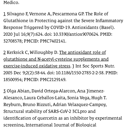
Medico.
1
Silvagno F, Vernone A, Pescarmona GP. The Role of
Glutathione in Protecting against the Severe Inflammatory
Response Triggered by COVID-19. Antioxidants (Basel).
2020 Jul 16;9(7):624. doi: 10.3390/antiox9070624. PMID:
32708578; PMCID: PMC7402141.
2
Kerksick C, Willoughby D.
The antioxidant role of
glutathione and N-acetyl-cysteine supplements and
exercise-induced oxidative stress
. J Int Soc Sports Nutr.
2005 Dec 9;2(2):38-44. doi: 10.1186/1550-2783-2-2-38. PMID:
18500954; PMCID: PMC2129149.
3
Olga Abian, David Ortega-Alarcon, Ana Jimenez-
Alesanco, Laura Ceballos-Laita, Sonia Vega, Hugh T.
Reyburn, Bruno Rizzuti, Adrian Velazquez-Campoy,
Structural stability of SARS-CoV-2 3CLpro and
identification of quercetin as an inhibitor by experimental
screening, International Journal of Biological