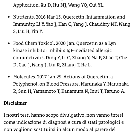
Application. Xu D, Hu MJ, Wang YQ, Cui YL.
Nutrients. 2016 Mar 15. Quercetin, Inflammation and
Immunity. Li Y, Yao J, Han C, Yang J, Chaudhry MT, Wang
S, Liu H, Yin Y.
Food Chem Toxicol. 2020 Jan. Quercetin as a Lyn
kinase inhibitor inhibits IgE-mediated allergic
conjunctivitis. Ding Y, Li C, Zhang Y, Ma P, Zhao T, Che
D, Cao J, Wang J, Liu R, Zhang T, He L.
Molecules. 2017 Jan 29. Actions of Quercetin, a
Polyphenol, on Blood Pressure. Marunaka Y, Marunaka
R, Sun H, Yamamoto T, Kanamura N, Inui T, Taruno A.
Disclaimer
I nostri testi hanno scopo divulgativo, non vanno intesi
come indicazione di diagnosi e cura di stati patologici e
non vogliono sostituirsi in alcun modo al parere del