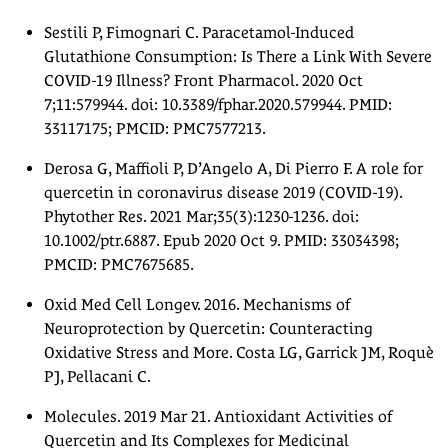
Sestili P, Fimognari C. Paracetamol-Induced
Glutathione Consumption: Is There a Link With Severe
COVID-19 Illness? Front Pharmacol. 2020 Oct
7;11:579944. doi: 10.3389/fphar.2020.579944. PMID:
33117175; PMCID: PMC7577213.
Derosa G, Maffioli P, D’Angelo A, Di Pierro F. A role for
quercetin in coronavirus disease 2019 (COVID-19).
Phytother Res. 2021 Mar;35(3):1230-1236. doi:
10.1002/ptr.6887. Epub 2020 Oct 9. PMID: 33034398;
PMCID: PMC7675685.
Oxid Med Cell Longev. 2016. Mechanisms of
Neuroprotection by Quercetin: Counteracting
Oxidative Stress and More. Costa LG, Garrick JM, Roquè
PJ, Pellacani C.
Molecules. 2019 Mar 21. Antioxidant Activities of
Quercetin and Its Complexes for Medicinal