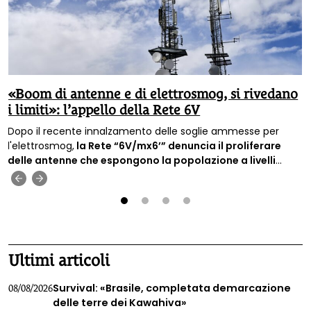
«Boom di antenne e di elettrosmog, si rivedano
i limiti»: l’appello della Rete 6V
Dopo il recente innalzamento delle soglie ammesse per
l'elettrosmog,
la Rete “6V/mx6’” denuncia il proliferare
delle antenne che espongono la popolazione a livelli
sempre più alti di inquinamento elettromagnetico e
‹
›
chiede il ripristino di limiti di legge più bassi.
1
2
3
4
Ultimi articoli
Survival: «Brasile, completata demarcazione
08/08/2026
delle terre dei Kawahiva»