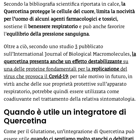
Secondo la bibliografia scientifica riportata in calce,
la
Quercetina protegge le cellule del cuore
,
limita la nocività
per l’uomo di alcuni agenti farmacologici e tossici
,
sostiene il
benessere respiratorio
e può anche favorire
l’
equilibrio della pressione sanguigna
.
Oltre a ciò, secondo uno studio
3
pubblicato
sull’International Journal of Biological Macromolecules,
la
quercetina presenta anche un effetto destabilizzante
su
una delle proteine fondamentali per la
replicazione
del
virus che provoca il
Covid-19
; per tale motivo in futuro, in
virtù anche delle sue proprietà protettive sull’apparato
respiratorio, potrebbe quindi essere utilizzata come
coadiuvante nel trattamento della relativa sintomatologia.
Quando è utile un integratore di
Quercetina
Come per il Glutatione, un’integrazione di Quercetina può
essere utile
quando ci sentiamo molto stanchi o debilitati
,