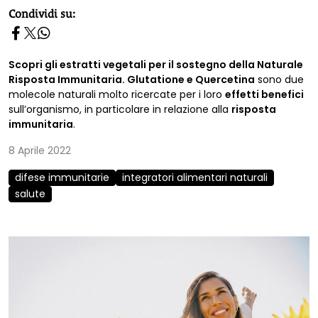
homepage h2
Condividi su:
Scopri gli estratti vegetali per il sostegno della Naturale
Risposta Immunitaria. Glutatione e Quercetina
sono due
molecole naturali molto ricercate per i loro
effetti benefici
sull’organismo, in particolare in relazione alla
risposta
immunitaria
.
8 Aprile 2022
difese immunitarie
integratori alimentari naturali
salute