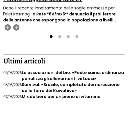
Dopo il recente innalzamento delle soglie ammesse per
l'elettrosmog,
la Rete “6V/mx6’” denuncia il proliferare
delle antenne che espongono la popolazione a livelli
sempre più alti di inquinamento elettromagnetico e
‹
›
chiede il ripristino di limiti di legge più bassi.
1
2
3
4
Ultimi articoli
Le associazioni del bio: «Peste suina, ordinanza
09/08/2026
penalizza gli allevamenti virtuosi»
Survival: «Brasile, completata demarcazione
08/08/2026
delle terre dei Kawahiva»
Mix da bere per un pieno di vitamine
07/08/2026