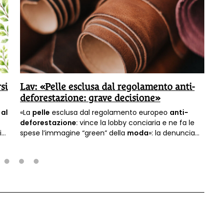
si
Lav: «Pelle esclusa dal regolamento anti-
deforestazione: grave decisione»
 al
«La
pelle
esclusa dal regolamento europeo
anti-
deforestazione
: vince la lobby conciaria e ne fa le
i
spese l’immagine “green” della
moda
»: la denuncia
della Lav.
2
3
4