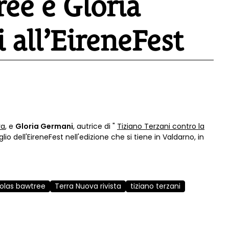
ee e Gloria
 all’EireneFest
va
, e
Gloria Germani
, autrice di "
Tiziano Terzani contro la
glio dell'EireneFest nell'edizione che si tiene in Valdarno, in
olas bawtree
Terra Nuova rivista
tiziano terzani