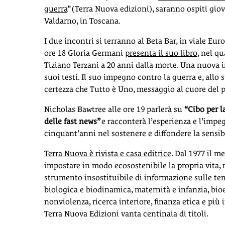
guerra
” (Terra Nuova edizioni), saranno ospiti giov
Valdarno, in Toscana.
I due incontri si terranno al Beta Bar, in viale Eur
ore 18 Gloria Germani
presenta il suo libro
, nel q
Tiziano Terzani a 20 anni dalla morte. Una nuova in
suoi testi. Il suo impegno contro la guerra e, allo 
certezza che Tutto è Uno, messaggio al cuore del 
Nicholas Bawtree alle ore 19 parlerà su
“Cibo per l
delle fast news”
e racconterà l’esperienza e l’impe
cinquant’anni nel sostenere e diffondere la sensib
Terra Nuova è rivista e casa editrice
. Dal 1977 il m
impostare in modo ecosostenibile la propria vita, n
strumento insostituibile di informazione sulle te
biologica e biodinamica, maternità e infanzia, bioe
nonviolenza, ricerca interiore, finanza etica e più 
Terra Nuova Edizioni vanta centinaia di titoli.