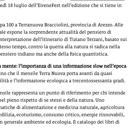
edì 18 luglio dell’EireneFest nell’edizione che si tiene in
opa 100 a Terranuova Bracciolini, provincia di Arezzo. Alle
uale espone la sorprendente attualità del pensiero di
terpretazione dell’itinerario di Tiziano Terzani, basato sui
stesso tempo, contro la guerra alla natura si radica nella
pensiero indiano ma anche della fisica quantistica.
a mente: l’importanza di una informazione slow nell’epoca
gno che il mensile Terra Nuova porta avanti da quasi
ilità e l’informazione ecologica a trecentossessanta gradi.
ensile rappresenta un punto di riferimento per chi intende
el pieno rispetto di se stessi e della natura. Uno
matiche di alimentazione e medicina naturale, agricoltura
dilizia, ecoturismo, consumo critico, energie rinnovabili,
in generale ambiente ed ecologia. Il catalogo dei libri di