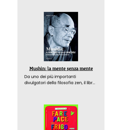
Mushin: la mente senza mente
Da uno dei più importanti
divulgatori della filosofia zen, il libro
che spiega come raggiungere il
benessere nel mondo moderno