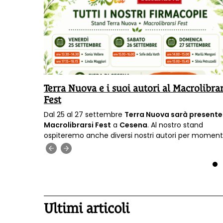
asini:
Terra Nuova e i suoi autori al Macrolibrar
Fest
tina
Dal 25 al 27 settembre
Terra Nuova sarà presente
il corpo
Macrolibrarsi Fest
a
Cesena
. Al nostro stand
ospiteremo anche diversi nostri autori per moment
firmacopie
.
‹
›
1
Ultimi articoli