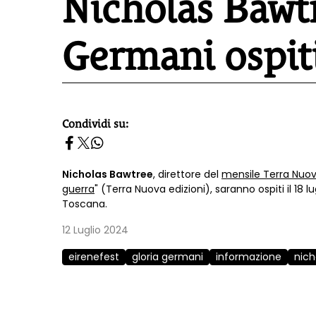
Nicholas Bawtr
Germani ospiti
Condividi su:
homepage h2
Nicholas Bawtree
, direttore del
mensile Terra Nuo
guerra
" (Terra Nuova edizioni), saranno ospiti il 18 lu
Toscana.
12 Luglio 2024
eirenefest
gloria germani
informazione
nich