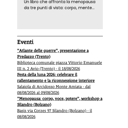
Un libro che affronta la menopausa
da tre punti di vista: corpo, mente
ed emozioni. Con ricette e
tecniche di consapevolezza, per il
benessere della donna
Eventi
Economia sociale, in 19 Stati Ue fatturato
Ripens
"Atlante delle guerre", presentazione a
di oltre 900 miliardi
rivedi
Predazzo (Trento)
Biblioteca comunale piazza Vittorio Emanuele
Nei 19 Stati membri per cui il dato è disponibile, il
Rivedi q
III n. 2 Avio (Trento) - il 18/08/2026
fatturato della economia sociale supera i 912 miliardi
Mauriel
Festa della luna 2026: celebrare il
di euro, non lontano per esempio dall’intero
come e
rallentamento e la riconnessione interiore
comparto automotive, senza contare che si tratta
Salaiola di Arcidosso Monte Amiata - dal
dell’infrastruttura invisibile che regge la qualità della
08/08/2026 al 09/08/2026
vita in Italia e in Europa, dagli asili nido, all’assistenza
"Menopausa: corpo, voce, potere", workshop a
agli anziani e alle persone non autosufficienti, dalla
Silandro (Bolzano)
protezione dell’ambiente,
Basis via Corzes 97 Silandro (Bolzano) - il
08/08/2026