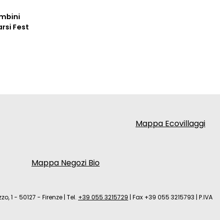
ambini
arsi Fest
Mappa Ecovillaggi
Mappa Negozi Bio
zo, 1 - 50127 - Firenze
|
Tel.
+39 055 3215729
|
Fax +39 055 3215793
|
P.IVA