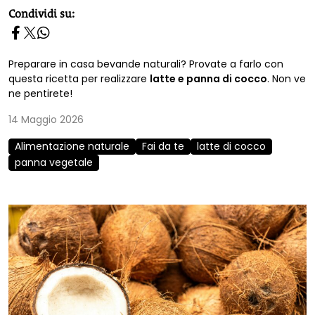
homepage h2
Condividi su:
Preparare in casa bevande naturali? Provate a farlo con
questa ricetta per realizzare
latte e panna di cocco
. Non ve
ne pentirete!
14 Maggio 2026
Alimentazione naturale
Fai da te
latte di cocco
panna vegetale