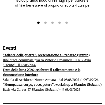
Guida pratica ricca di immagini per curare e
offrire benessere al proprio amico a 4 zampe
1
2
3
4
5
Eventi
"Atlante delle guerre", presentazione a Predazzo (Trento)
Biblioteca comunale piazza Vittorio Emanuele III n. 2 Avio
(Trento) - il 18/08/2026
Festa della luna 2026: celebrare il rallentamento e la
riconnessione interiore
Salaiola di Arcidosso Monte Amiata - dal 08/08/2026 al 09/08/2026
"Menopausa: corpo, voce, potere", workshop a Silandro (Bolzano)
Basis via Corzes 97 Silandro (Bolzano) - il 08/08/2026