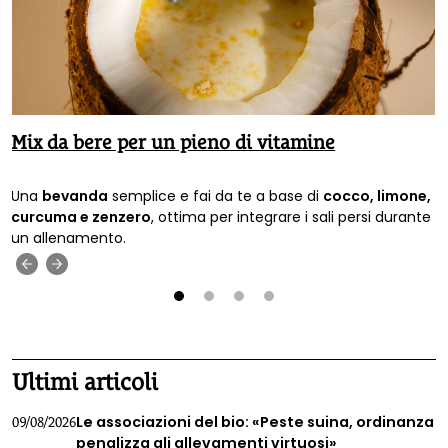
Mix da bere per un pieno di vitamine
Una
bevanda
semplice e fai da te a base di
cocco, limone,
curcuma e zenzero
, ottima per integrare i sali persi durante
un allenamento.
‹
›
1
2
3
4
Ultimi articoli
Le associazioni del bio: «Peste suina, ordinanza
09/08/2026
penalizza gli allevamenti virtuosi»