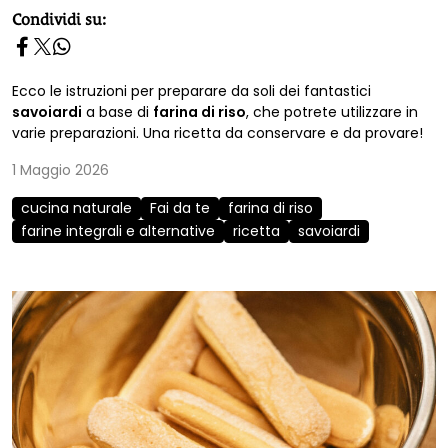
homepage h2
Condividi su:
Ecco le istruzioni per preparare da soli dei fantastici
savoiardi
a base di
farina di riso
, che potrete utilizzare in
varie preparazioni. Una ricetta da conservare e da provare!
1 Maggio 2026
cucina naturale
Fai da te
farina di riso
farine integrali e alternative
ricetta
savoiardi