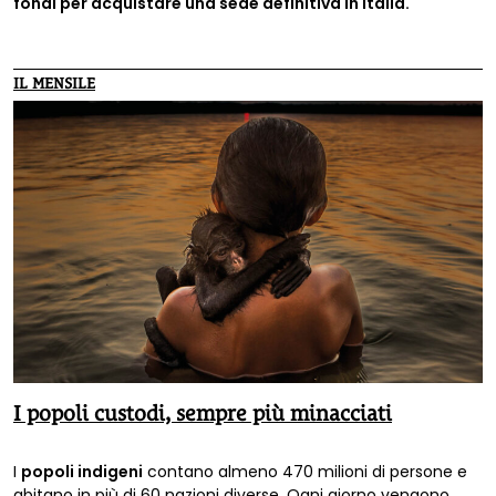
fondi per acquistare una sede definitiva in Italia.
IL MENSILE
I popoli custodi, sempre più minacciati
I
popoli indigeni
contano almeno 470 milioni di persone e
abitano in più di 60 nazioni diverse. Ogni giorno vengono