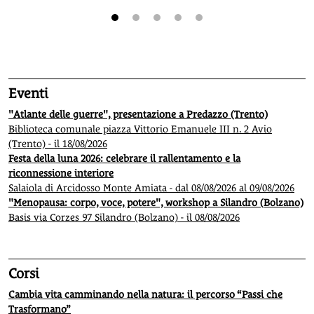
1
2
3
4
5
Eventi
"Atlante delle guerre", presentazione a Predazzo (Trento)
Biblioteca comunale piazza Vittorio Emanuele III n. 2 Avio
(Trento) - il 18/08/2026
Festa della luna 2026: celebrare il rallentamento e la
riconnessione interiore
Salaiola di Arcidosso Monte Amiata - dal 08/08/2026 al 09/08/2026
"Menopausa: corpo, voce, potere", workshop a Silandro (Bolzano)
Basis via Corzes 97 Silandro (Bolzano) - il 08/08/2026
Corsi
Cambia vita camminando nella natura: il percorso “Passi che
Trasformano”