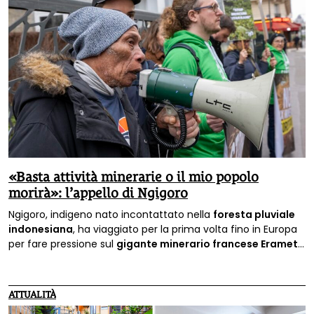
«Basta attività minerarie o il mio popolo
morirà»: l’appello di Ngigoro
Ngigoro, indigeno nato incontattato nella
foresta pluviale
indonesiana
, ha viaggiato per la prima volta fino in Europa
per fare pressione sul
gigante minerario francese Eramet
e denunciare la
distruzione della terra del suo popolo
: lo
fa sapere Survival International.
ATTUALITÀ