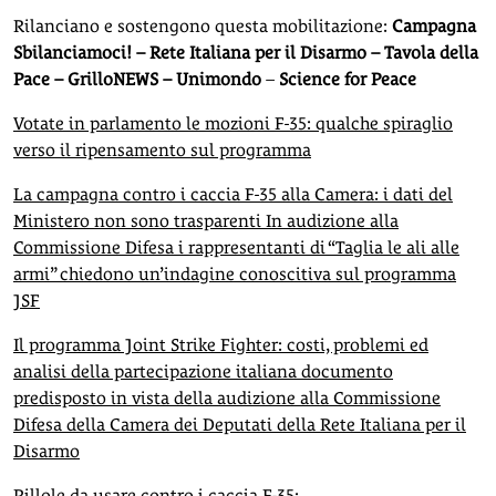
Rilanciano e sostengono questa mobilitazione:
Campagna
Sbilanciamoci! – Rete Italiana per il Disarmo – Tavola della
Pace – GrilloNEWS – Unimondo
–
Science for Peace
Votate in parlamento le mozioni F-35: qualche spiraglio
verso il ripensamento sul programma
La campagna contro i caccia F-35 alla Camera: i dati del
Ministero non sono trasparenti In audizione alla
Commissione Difesa i rappresentanti di “Taglia le ali alle
armi” chiedono un’indagine conoscitiva sul programma
JSF
Il programma Joint Strike Fighter: costi, problemi ed
analisi della partecipazione italiana documento
predisposto in vista della audizione alla Commissione
Difesa della Camera dei Deputati della Rete Italiana per il
Disarmo
Pillole da usare contro i caccia F-35: