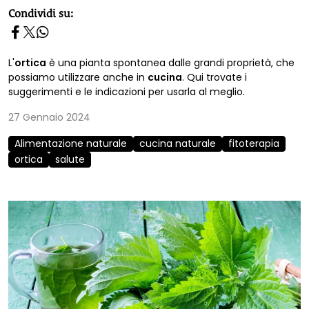
homepage h2
Condividi su:
L'
ortica
è una pianta spontanea dalle grandi proprietà, che
possiamo utilizzare anche in
cucina
. Qui trovate i
suggerimenti e le indicazioni per usarla al meglio.
27 Gennaio 2024
Alimentazione naturale
cucina naturale
fitoterapia
ortica
salute