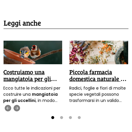
Leggi anche
Costruiamo una
Piccola farmacia
mangiatoia per gli
domestica naturale fai
uccellini
da te
Ecco tutte le indicazioni per
Radici, foglie e fiori di molte
costruire una
mangiatoia
specie vegetali possono
per gli uccellini
, in modo
trasformarsi in un valido
che possano trovare cibo a
aiuto per diversi disturbi o
‹
›
loro gradito e allietare il
inconvenienti a cui
vostro giardino.
possiamo trovarci di fronte.
1
2
3
4