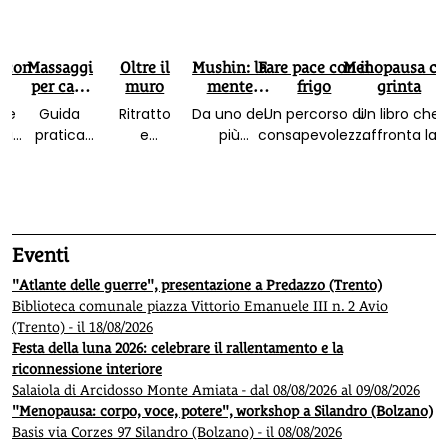
 con
Massaggi
Oltre il
Mushin: la
Fare pace con il
Menopausa co
per cani
muro
mente
frigo
grinta
felici
senza
che
Guida
Ritratto
Da uno dei
Un percorso di
Un libro che
mente
la
pratica
e
più
consapevolezza
affronta la
a da
ricca di
ricordo
importanti
e ricette per
menopausa d
vista:
immagini
di
divulgatori
nutrire corpo ed
tre punti di vist
nte
per curare
Manuela
della
emozioni. Con
corpo, mente
ni.
e offrire
Sadun
filosofia
la prefazione
ed emozioni.
te e
benessere
Paggi e
zen, il libro
del dottor
Con ricette e
Eventi
 di
al proprio
della
che spiega
Franco Berrino
tecniche di
ezza,
amico a 4
sua vita
come
consapevolezz
"Atlante delle guerre", presentazione a Predazzo (Trento)
ssere
zampe
spesa
raggiungere
per il benesser
Biblioteca comunale piazza Vittorio Emanuele III n. 2 Avio
nna
per la
il benessere
della donna
(Trento) - il 18/08/2026
pace
nel mondo
Festa della luna 2026: celebrare il rallentamento e la
moderno
riconnessione interiore
Salaiola di Arcidosso Monte Amiata - dal 08/08/2026 al 09/08/2026
"Menopausa: corpo, voce, potere", workshop a Silandro (Bolzano)
Basis via Corzes 97 Silandro (Bolzano) - il 08/08/2026