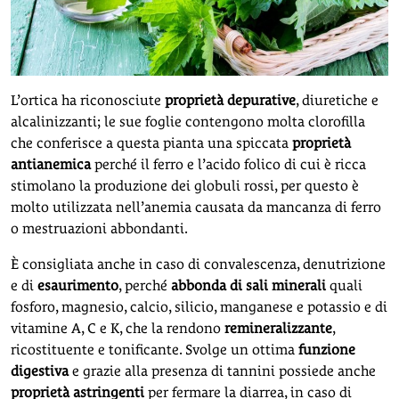
L’ortica ha riconosciute
proprietà depurative
, diuretiche e
alcalinizzanti; le sue foglie contengono molta clorofilla
che conferisce a questa pianta una spiccata
proprietà
antianemica
perché il ferro e l’acido folico di cui è ricca
stimolano la produzione dei globuli rossi, per questo è
molto utilizzata nell’anemia causata da mancanza di ferro
o mestruazioni abbondanti.
È consigliata anche in caso di convalescenza, denutrizione
e di
esaurimento
, perché
abbonda di sali minerali
quali
fosforo, magnesio, calcio, silicio, manganese e potassio e di
vitamine A, C e K, che la rendono
remineralizzante
,
ricostituente e tonificante. Svolge un ottima
funzione
digestiva
e grazie alla presenza di tannini possiede anche
proprietà astringenti
per fermare la diarrea, in caso di