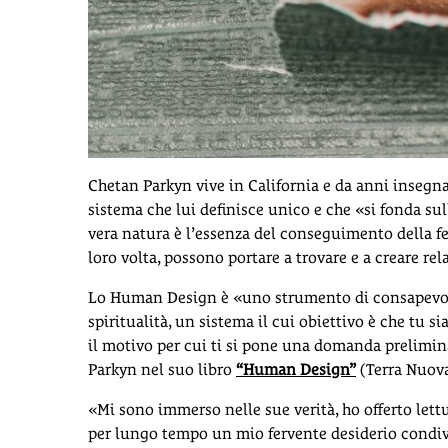
Chetan Parkyn vive in California e da anni insegn
sistema che lui definisce unico e che «si fonda su
vera natura è l’essenza del conseguimento della fel
loro volta, possono portare a trovare e a creare rel
Lo Human Design è «uno strumento di consapevolezz
spiritualità, un sistema il cui obiettivo è che tu 
il motivo per cui ti si pone una domanda prelimi
Parkyn nel suo libro
“Human Design”
(Terra Nuova
«Mi sono immerso nelle sue verità, ho offerto lettu
per lungo tempo un mio fervente desiderio condivi