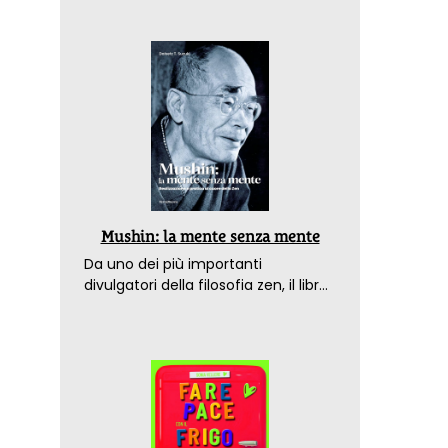
Mushin: la mente senza mente
Da uno dei più importanti
divulgatori della filosofia zen, il libro
che spiega come raggiungere il
benessere nel mondo moderno