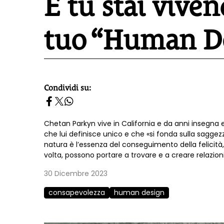
E tu stai vive
tuo “Human D
Condividi su:
homepage h2
Chetan Parkyn vive in California e da anni insegna 
che lui definisce unico e che «si fonda sulla sagge
natura è l’essenza del conseguimento della felicità
volta, possono portare a trovare e a creare relazioni
30 Dicembre 2023
consapevolezza
human design