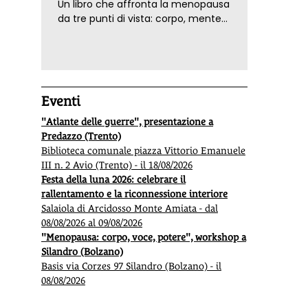
Un libro che affronta la menopausa
da tre punti di vista: corpo, mente
ed emozioni. Con ricette e
tecniche di consapevolezza, per il
benessere della donna
Eventi
"Atlante delle guerre", presentazione a
Predazzo (Trento)
Biblioteca comunale piazza Vittorio Emanuele
III n. 2 Avio (Trento) - il 18/08/2026
Festa della luna 2026: celebrare il
rallentamento e la riconnessione interiore
Salaiola di Arcidosso Monte Amiata - dal
08/08/2026 al 09/08/2026
"Menopausa: corpo, voce, potere", workshop a
Silandro (Bolzano)
Basis via Corzes 97 Silandro (Bolzano) - il
08/08/2026