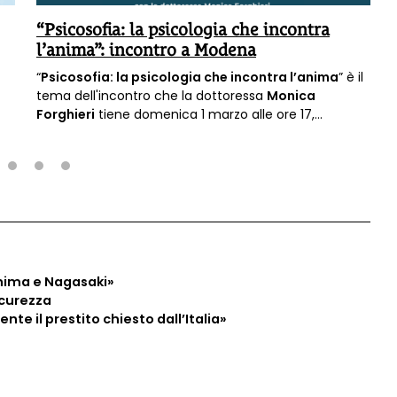
“Psicosofia: la psicologia che incontra
l’anima”: incontro a Modena
“
Psicosofia: la psicologia che incontra l’anima
” è il
tema dell'incontro che la dottoressa
Monica
Forghieri
tiene domenica 1 marzo alle ore 17,
nell’ambito della manifestazione Mantra Modena.
2
3
4
hima e Nagasaki»
icurezza
te il prestito chiesto dall’Italia»