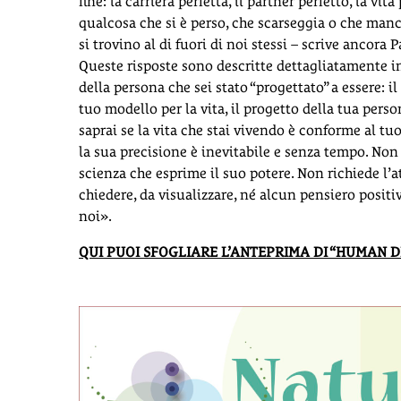
fine: la carriera perfetta, il partner perfetto, la vita
qualcosa che si è perso, che scarseggia o che manc
si trovino al di fuori di noi stessi – scrive ancora 
Queste risposte sono descritte dettagliatamente in
della persona che sei stato “progettato” a essere:
tuo modello per la vita, il progetto della tua pers
saprai se la vita che stai vivendo è conforme al
la sua precisione è inevitabile e senza tempo. Non e
scienza che esprime il suo potere. Non richiede l’a
chiedere, da visualizzare, né alcun pensiero positivo
noi».
QUI PUOI SFOGLIARE L’ANTEPRIMA DI “HUMAN D