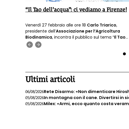
so in
“Il Tao dell’acqua”: ci vediamo a Firenze!
erto di
Venerdì 27 febbraio alle ore 18
Carlo Triarico
,
 21
presidente dell’
Associazione per l’Agricoltura
 da non
Biodinamica
, incontra il pubblico sul tema “
Il Tao
dell’acqua. Forme e significati nascosti di un
‹
›
elemento essenziale per rigenerare la vita
”.
1
Ultimi articoli
Rete Disarmo: «Non dimenticare Hiros
06/08/2026
In montagna con il cane. Divertirsi in s
05/08/2026
Milex: «Armi, ecco quanto costa veramen
05/08/2026