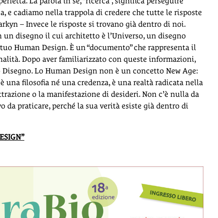
 perfetta. La parola in sé, “ricerca”, significa perseguire
a, e cadiamo nella trappola di credere che tutte le risposte
Parkyn – Invece le risposte si trovano già dentro di noi.
 un disegno il cui architetto è l’Universo, un disegno
 il tuo Human Design. È un “documento” che rappresenta il
onalità. Dopo aver familiarizzato con queste informazioni,
 tuo Disegno. Lo Human Design non è un concetto New Age:
̀ una filosofia né una credenza, è una realtà radicata nella
ttrazione o la manifestazione di desideri. Non c’è nulla da
 da praticare, perché la sua verità esiste già dentro di
ESIGN”