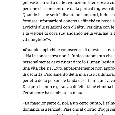
più vasto, in virtù delle rivoluzioni silenziose a c
persone che sono entrate dalla porta d’ingresso di
Quando le sue verità diventano lampanti, induce u
fornisce informazioni concrete affinché tu possa a
avvicini alle relazioni con gli altri. Per dirla con
e la visione di dove stai andando nella vita, hai l
vita migliore”».
«Quando applichi le conoscenze di questo sistema al
– Ma la conoscenza non è l’unico argomento che of
personalmente devo ringraziare lo Human Design di
una vita che, nel 1975, apparentemente non approd
di oscurità. L’isolamento della mia rustica dimora
perfetta della personale landa deserta in cui avevo
Design, che non è garanzia di felicità né elimina l
Certamente ha cambiato la mia».
«La maggior parte di noi, a un certo punto, è tal
domande esistenziali. Pare che al giorno d’oggi s