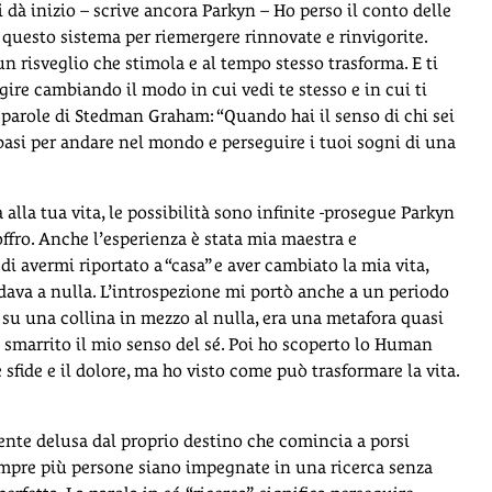
ui dà inizio – scrive ancora Parkyn – Ho perso il conto delle
 questo sistema per riemergere rinnovate e rinvigorite.
n risveglio che stimola e al tempo stesso trasforma. E ti
gire cambiando il modo in cui vedi te stesso e in cui ti
 le parole di Stedman Graham: “Quando hai il senso di chi sei
e basi per andare nel mondo e perseguire i tuoi sogni di una
la tua vita, le possibilità sono infinite -prosegue Parkyn
fro. Anche l’esperienza è stata mia maestra e
 avermi riportato a “casa” e aver cambiato la mia vita,
ava a nulla. L’introspezione mi portò anche a un periodo
, su una collina in mezzo al nulla, era una metafora quasi
 smarrito il mio senso del sé. Poi ho scoperto lo Human
e sfide e il dolore, ma ho visto come può trasformare la vita.
mente delusa dal proprio destino che comincia a porsi
empre più persone siano impegnate in una ricerca senza