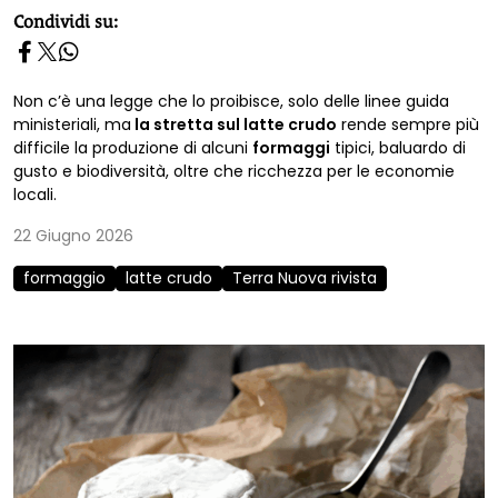
homepage h2
Condividi su:
Non c’è una legge che lo proibisce, solo delle linee guida
ministeriali, ma
la stretta sul latte crudo
rende sempre più
difficile la produzione di alcuni
formaggi
tipici, baluardo di
gusto e biodiversità, oltre che ricchezza per le economie
locali.
22 Giugno 2026
formaggio
latte crudo
Terra Nuova rivista