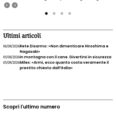
Francesco Scagliotti.
‹
›
1
2
3
4
Ultimi articoli
Rete Disarmo: «Non dimenticare Hiroshima e
06/08/2026
Nagasaki»
In montagna con il cane. Divertirsi in sicurezza
05/08/2026
Milex: «Armi, ecco quanto costa veramente il
05/08/2026
prestito chiesto dall’Italia»
Scopri l'ultimo numero