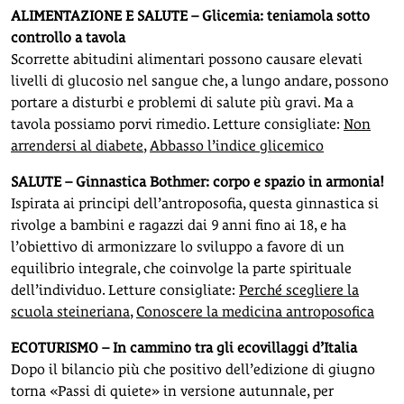
ALIMENTAZIONE E SALUTE – Glicemia: teniamola sotto
controllo a tavola
Scorrette abitudini alimentari possono causare elevati
livelli di glucosio nel sangue che, a lungo andare, possono
portare a disturbi e problemi di salute più gravi. Ma a
tavola possiamo porvi rimedio. Letture consigliate:
Non
arrendersi al diabete
,
Abbasso l’indice glicemico
SALUTE – Ginnastica Bothmer: corpo e spazio in armonia!
Ispirata ai principi dell’antroposofia, questa ginnastica si
rivolge a bambini e ragazzi dai 9 anni fino ai 18, e ha
l’obiettivo di armonizzare lo sviluppo a favore di un
equilibrio integrale, che coinvolge la parte spirituale
dell’individuo. Letture consigliate:
Perché scegliere la
scuola steineriana
,
Conoscere la medicina antroposofica
ECOTURISMO – In cammino tra gli ecovillaggi d’Italia
Dopo il bilancio più che positivo dell’edizione di giugno
torna «Passi di quiete» in versione autunnale, per