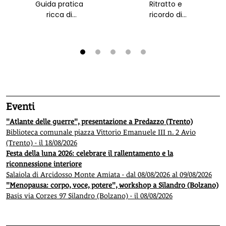
Guida pratica
Ritratto e
ricca di
ricordo di
immagini per
Manuela Sadun
curare e offrire
Paggi e della
benessere al
sua vita spesa
proprio amico a
per la pace
1
2
3
4
5
4 zampe
Eventi
"Atlante delle guerre", presentazione a Predazzo (Trento)
Biblioteca comunale piazza Vittorio Emanuele III n. 2 Avio
(Trento) - il 18/08/2026
Festa della luna 2026: celebrare il rallentamento e la
riconnessione interiore
Salaiola di Arcidosso Monte Amiata - dal 08/08/2026 al 09/08/2026
"Menopausa: corpo, voce, potere", workshop a Silandro (Bolzano)
Basis via Corzes 97 Silandro (Bolzano) - il 08/08/2026