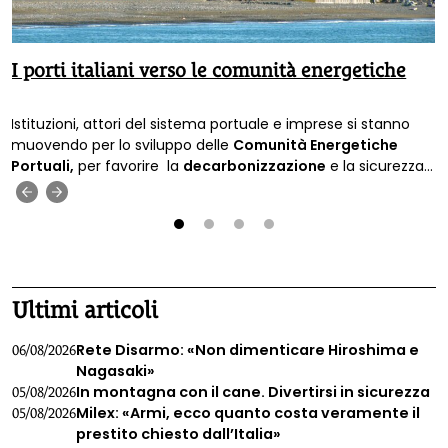
I porti italiani verso le comunità energetiche
Istituzioni, attori del sistema portuale e imprese si stanno
muovendo per lo sviluppo delle
Comunità Energetiche
Portuali,
per favorire la
decarbonizzazione
e la sicurezza
energetica.
‹
›
1
2
3
4
Ultimi articoli
Rete Disarmo: «Non dimenticare Hiroshima e
06/08/2026
Nagasaki»
In montagna con il cane. Divertirsi in sicurezza
05/08/2026
Milex: «Armi, ecco quanto costa veramente il
05/08/2026
prestito chiesto dall’Italia»