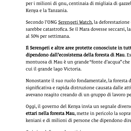
per i milioni di gnu, centinaia di migliaia di gazz
Kenya e la Tanzania.
Secondo l’ONG
Serengeti Watch
, la deforestazione
sarebbe catastrofica. Se il Mara dovesse seccarsi, 
al 30% per settimana.
Il Serengeti e altre aree protette conosciute in t
dipendono dall’ecosistema della foresta di Mau
. E
montuosa di Mau è un grande “fonte d’acqua” che ali
cui il grande lago Victoria.
Nonostante il suo ruolo fondamentale, la foresta d
significativa e rapida distruzione causata dalle att
avevano reagito creando di un gruppo di lavoro per
Oggi, il governo del Kenya invia un segnale diver
ettari nella foresta Mau
, mette in pericolo la sopr
keniani e di milioni di persone che dipendono di