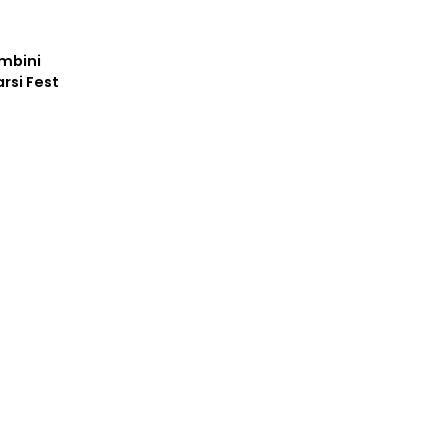
ambini
arsi Fest