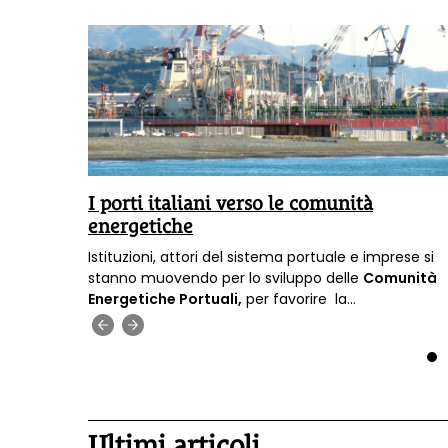
alia
I porti italiani verso le comunità
ca»
energetiche
dal
Istituzioni, attori del sistema portuale e imprese si
EEB), in
stanno muovendo per lo sviluppo delle
Comunità
ubblica
Energetiche Portuali,
per favorire la
lla
decarbonizzazione
e la sicurezza energetica.
‹
›
e
1
Ultimi articoli