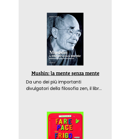
Mushin: la mente senza mente
Da uno dei più importanti
divulgatori della filosofia zen, il libro
che spiega come raggiungere il
benessere nel mondo moderno