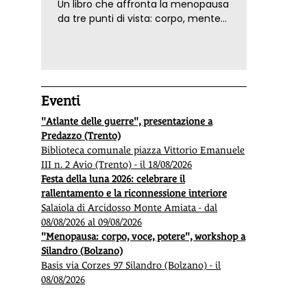
Un libro che affronta la menopausa
da tre punti di vista: corpo, mente
ed emozioni. Con ricette e
tecniche di consapevolezza, per il
benessere della donna
Eventi
"Atlante delle guerre", presentazione a
Predazzo (Trento)
Biblioteca comunale piazza Vittorio Emanuele
III n. 2 Avio (Trento) - il 18/08/2026
Festa della luna 2026: celebrare il
rallentamento e la riconnessione interiore
Salaiola di Arcidosso Monte Amiata - dal
08/08/2026 al 09/08/2026
"Menopausa: corpo, voce, potere", workshop a
Silandro (Bolzano)
Basis via Corzes 97 Silandro (Bolzano) - il
08/08/2026