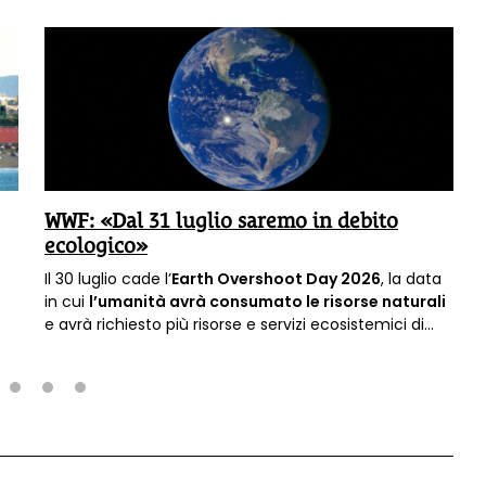
WWF: «Dal 31 luglio saremo in debito
ecologico»
Il 30 luglio cade l’
Earth Overshoot Day 2026
, la data
in cui
l’umanità avrà consumato le risorse naturali
e avrà richiesto più risorse e servizi ecosistemici di
quanti la Terra sia in grado di rigenerare in un anno.
Dal giorno successivo vivremo quindi in
debito
ecologico.
2
3
4