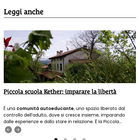
Leggi anche
Piccola scuola Kether: imparare la libertà
È una
comunità autoeducante
, uno spazio liberato dal
controllo dell’adulto, dove si cresce insieme, imparando
dalle esperienze e dallo stare in relazione. È la Piccola
scuola libertaria Kether
, tra le colline di
Verona
.
‹
›