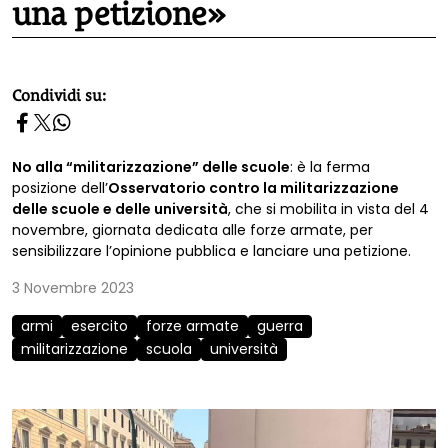
una petizione»
homepage h2
Condividi su:
No alla “militarizzazione” delle scuole
: è la ferma
posizione dell’
Osservatorio contro la militarizzazione
delle scuole e delle università
, che si mobilita in vista del 4
novembre, giornata dedicata alle forze armate, per
sensibilizzare l’opinione pubblica e lanciare una petizione.
3 Novembre 2023
armi
esercito
forze armate
guerra
militarizzazione
scuola
università