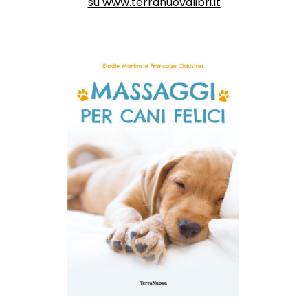
su
www.terranuovalibri.it