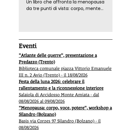
Un libro che affronta la menopausa
da tre punti di vista: corpo, mente
ed emozioni. Con ricette e
tecniche di consapevolezza, per il
benessere della donna
Eventi
"Atlante delle guerre", presentazione a
Predazzo (Trento)
Biblioteca comunale piazza Vittorio Emanuele
III n. 2 Avio (Trento) - il 18/08/2026
Festa della luna 2026: celebrare il
rallentamento e la riconnessione interiore
Salaiola di Arcidosso Monte Amiata - dal
08/08/2026 al 09/08/2026
"Menopausa: corpo, voce, potere", workshop a
Silandro (Bolzano)
Basis via Corzes 97 Silandro (Bolzano) - il
08/08/2026
Spezzatino di seitan al limone
Zuppa