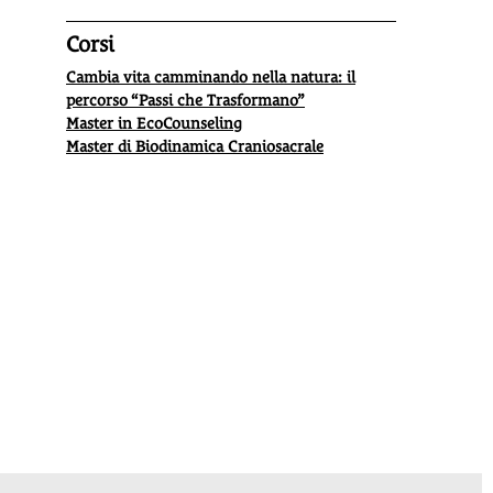
Un secondo piatto appetitoso e leggero, lo
Una bu
Corsi
spezzatino di seitan al limone
è perfetto abbinato
mai ass
Cambia vita camminando nella natura: il
con verdure di stagione. Ecco come prepararlo
piatto 
percorso “Passi che Trasformano”
(poiché il seitan contiene glutine, è meglio non
Ecco l
Master in EcoCounseling
consumarlo troppo spesso).
Master di Biodinamica Craniosacrale