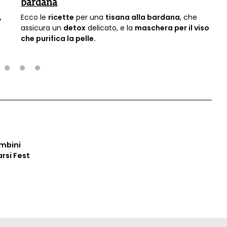
bardana
,
Ecco le
ricette
per una
tisana alla bardana
, che
assicura un
detox
delicato, e la
maschera per il viso
che purifica la pelle.
2
3
4
ambini
arsi Fest