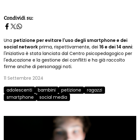
homepage h2
Condividi su:
Una
petizione per evitare l'uso degli smartphone e dei
social network
prima, rispettivamente, dei
16 e dei 14 anni
:
l'iniziativa è stata lanciata dal Centro psicopedagogico per
l'educazione e la gestione dei conflitti e ha già raccolto
firme anche di personaggi noti.
11 Settembre 2024
adolescenti
bambini
petizione
ragazzi
smartphone
social media