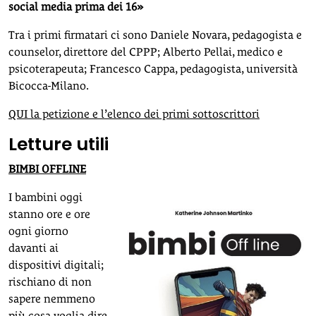
social media prima dei 16»
Tra i primi firmatari ci sono Daniele Novara, pedagogista e
counselor, direttore del CPPP; Alberto Pellai, medico e
psicoterapeuta; Francesco Cappa, pedagogista, università
Bicocca-Milano.
QUI la petizione e l’elenco dei primi sottoscrittori
Letture utili
BIMBI OFFLINE
I bambini oggi
stanno ore e ore
ogni giorno
davanti ai
dispositivi digitali;
rischiano di non
sapere nemmeno
più cosa voglia dire