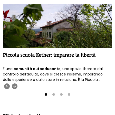
Piccola scuola Kether: imparare la libertà
È una
comunità autoeducante
, uno spazio liberato dal
controllo dell’adulto, dove si cresce insieme, imparando
dalle esperienze e dallo stare in relazione. È la Piccola
scuola libertaria Kether
, tra le colline di
Verona
.
‹
›
1
2
3
4