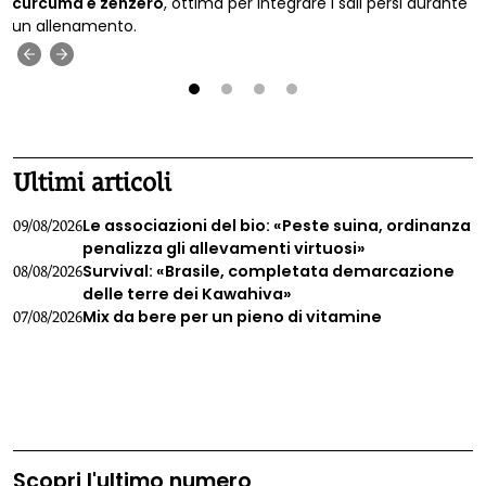
curcuma e zenzero
, ottima per integrare i sali persi durante
un allenamento.
‹
›
1
2
3
4
Ultimi articoli
Le associazioni del bio: «Peste suina, ordinanza
09/08/2026
penalizza gli allevamenti virtuosi»
Survival: «Brasile, completata demarcazione
08/08/2026
delle terre dei Kawahiva»
Mix da bere per un pieno di vitamine
07/08/2026
Scopri l'ultimo numero