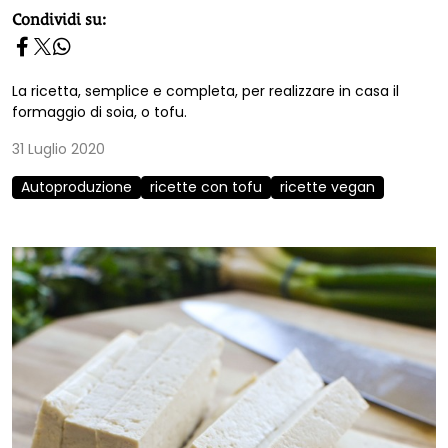
homepage h2
Condividi su:
La ricetta, semplice e completa, per realizzare in casa il
formaggio di soia, o tofu.
31 Luglio 2020
Autoproduzione
ricette con tofu
ricette vegan