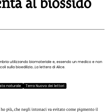
enta al biossido
Umbria utilizzando biomateriale e, essendo un medico e non
i sulla bioedilizia...La lettera di Alice.
ista naturale
Terra Nuova dei lettori
 ho più, che negli intonaci va evitato come pigmento il