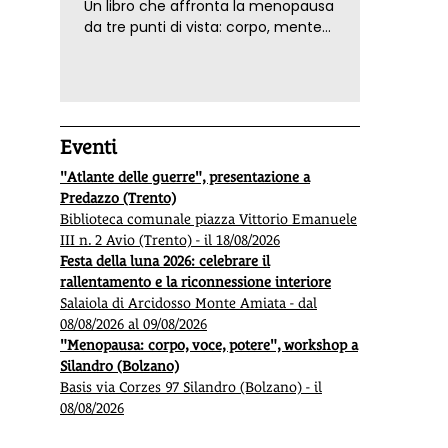
Un libro che affronta la menopausa
da tre punti di vista: corpo, mente
ed emozioni. Con ricette e
tecniche di consapevolezza, per il
benessere della donna
Eventi
"Atlante delle guerre", presentazione a
Predazzo (Trento)
Biblioteca comunale piazza Vittorio Emanuele
III n. 2 Avio (Trento) - il 18/08/2026
Festa della luna 2026: celebrare il
rallentamento e la riconnessione interiore
Salaiola di Arcidosso Monte Amiata - dal
08/08/2026 al 09/08/2026
"Menopausa: corpo, voce, potere", workshop a
Silandro (Bolzano)
Basis via Corzes 97 Silandro (Bolzano) - il
08/08/2026