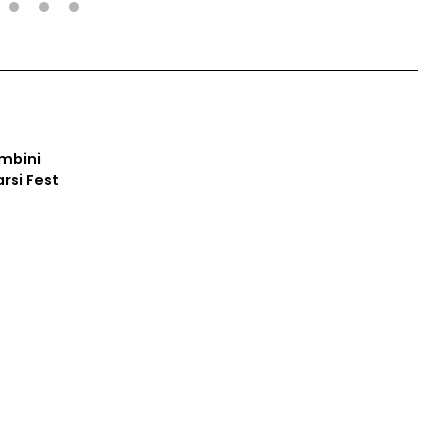
2
3
4
ambini
arsi Fest