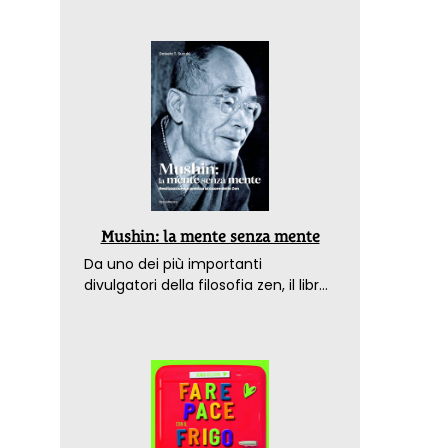
Mushin: la mente senza mente
Da uno dei più importanti
divulgatori della filosofia zen, il libro
che spiega come raggiungere il
benessere nel mondo moderno