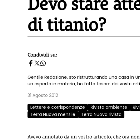
Devo stare att
di titanio?
Condividi su:
homepage h2
Gentile Redazione, sto ristrutturando una casa in 
un esperto in materia, ho fatto tesoro dei vostri articol
31 Agosto 2012
Lettere e corrispondenze
Rivista ambiente
Riv
Terra Nuova mensile
Terra Nuova rivista
Avevo annotato da un vostro articolo, che ora non