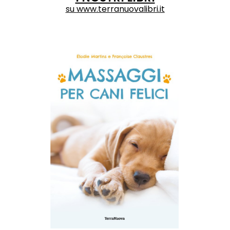
su
www.terranuovalibri.it