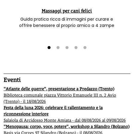
Massaggi per cani felici
Guida pratica ricca di immagini per curare e
offrire benessere al proprio amico a 4 zampe
1
2
3
4
5
Eventi
"Atlante delle guerre", presentazione a Predazzo (Trento)
Biblioteca comunale piazza Vittorio Emanuele III n. 2 Avio
(Trento) - il 18/08/2026
Festa della luna 2026: celebrare il rallentamento e la
riconnessione interiore
Salaiola di Arcidosso Monte Amiata - dal 08/08/2026 al 09/08/2026
"Menopausa: corpo, voce, potere", workshop a Silandro (Bolzano)
Basis via Corzes 97 Silandro (Bolzano) - il 08/08/2026