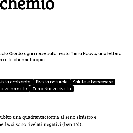
a chemio
Paolo Giordo ogni mese sulla rivista Terra Nuova, una lettera
ro e la chemioterapia.
ivista ambiente
Rivista naturale
Salute e benessere
Nuova mensile
Terra Nuova rivista
 subito una quadrantectomia al seno sinistro e
lla, si sono rivelati negativi (ben 15!).