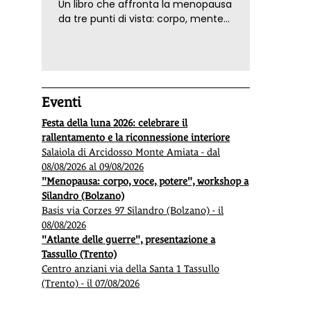
Un libro che affronta la menopausa
da tre punti di vista: corpo, mente
ed emozioni. Con ricette e
tecniche di consapevolezza, per il
benessere della donna
Eventi
Festa della luna 2026: celebrare il
rallentamento e la riconnessione interiore
Salaiola di Arcidosso Monte Amiata - dal
08/08/2026 al 09/08/2026
C’è bisogno di più umanità
Esperi
"Menopausa: corpo, voce, potere", workshop a
Silandro (Bolzano)
Il nostro lettore Francesco Lena ha condiviso noi
Antonin
Basis via Corzes 97 Silandro (Bolzano) - il
questa sua poesia e noi la condividiamo a nostra
la test
08/08/2026
volta con chi ci segue.
all'
ecov
"Atlante delle guerre", presentazione a
segue.
Tassullo (Trento)
Centro anziani via della Santa 1 Tassullo
(Trento) - il 07/08/2026