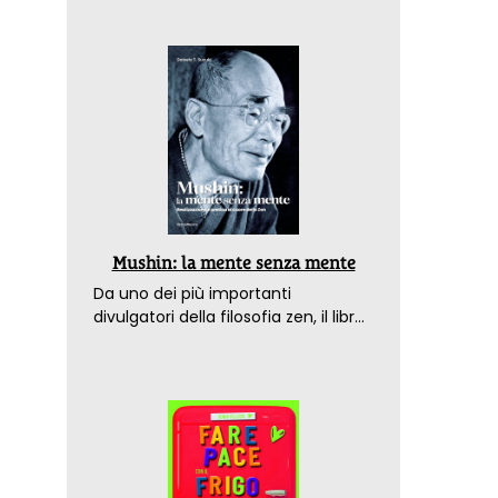
Mushin: la mente senza mente
Da uno dei più importanti
divulgatori della filosofia zen, il libro
che spiega come raggiungere il
benessere nel mondo moderno