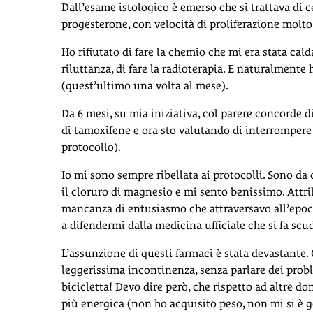
Dall’esame istologico è emerso che si trattava di ce
progesterone, con velocità di proliferazione molto
Ho rifiutato di fare la chemio che mi era stata ca
riluttanza, di fare la radioterapia. E naturalmen
(quest’ultimo una volta al mese).
Da 6 mesi, su mia iniziativa, col parere concorde d
di tamoxifene e ora sto valutando di interrompere
protocollo).
Io mi sono sempre ribellata ai protocolli. Sono da
il cloruro di magnesio e mi sento benissimo. Attri
mancanza di entusiasmo che attraversavo all’epoca
a difendermi dalla medicina ufficiale che si fa scud
L’assunzione di questi farmaci è stata devastante. 
leggerissima incontinenza, senza parlare dei probl
bicicletta! Devo dire però, che rispetto ad altre d
più energica (non ho acquisito peso, non mi si è go