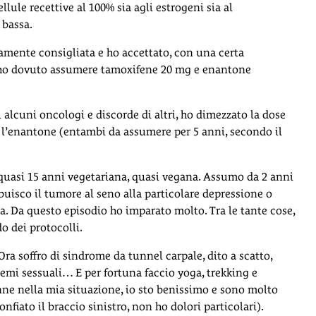
llule recettive al 100% sia agli estrogeni sia al
 bassa.
ldamente consigliata e ho accettato, con una certa
te ho dovuto assumere tamoxifene 20 mg e enantone
i alcuni oncologi e discorde di altri, ho dimezzato la dose
 l’enantone (entambi da assumere per 5 anni, secondo il
 quasi 15 anni vegetariana, quasi vegana. Assumo da 2 anni
buisco il tumore al seno alla particolare depressione o
. Da questo episodio ho imparato molto. Tra le tante cose,
o dei protocolli.
Ora soffro di sindrome da tunnel carpale, dito a scatto,
emi sessuali… E per fortuna faccio yoga, trekking e
onne nella mia situazione, io sto benissimo e sono molto
nfiato il braccio sinistro, non ho dolori particolari).