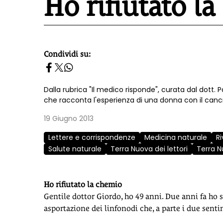
Ho rifiutato l
Condividi su:
homepage h2
Dalla rubrica "Il medico risponde", curata dal dott. 
che racconta l'esperienza di una donna con il canc
19 Giugno 2013
Lettere e corrispondenze
Medicina naturale
R
Salute naturale
Terra Nuova dei lettori
Terra 
Ho rifiutato la chemio
Gentile dottor Giordo, ho 49 anni. Due anni fa ho
asportazione dei linfonodi che, a parte i due sentine