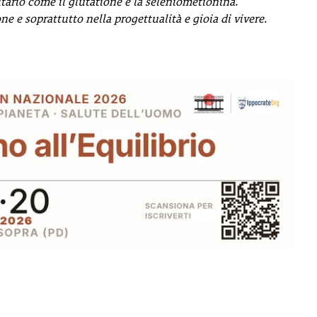
ario come il glutatione e la seleniometionina.
e e soprattutto nella progettualità e gioia di vivere.